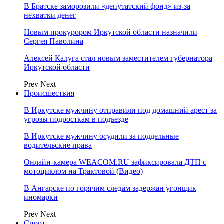
В Братске заморозили «депутатский фонд» из‑за
нехватки денег
Новым прокурором Иркутской области назначили
Сергея Паволина
Алексей Калуга стал новым заместителем губернатора
Иркутской области
Prev
Next
Происшествия
В Иркутске мужчину отправили под домашний арест за
угрозы подросткам в подъезде
В Иркутске мужчину осудили за поддельные
водительские права
Онлайн-камера WEACOM.RU зафиксировала ДТП с
мотоциклом на Трактовой (Видео)
В Ангарске по горячим следам задержан угонщик
иномарки
Prev
Next
Спорт