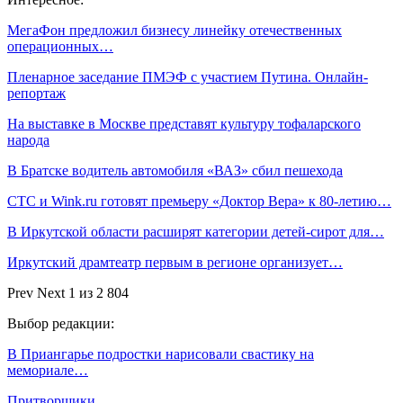
МегаФон предложил бизнесу линейку отечественных
операционных…
Пленарное заседание ПМЭФ с участием Путина. Онлайн-
репортаж
На выставке в Москве представят культуру тофаларского
народа
В Братске водитель автомобиля «ВАЗ» сбил пешехода
СТС и Wink.ru готовят премьеру «Доктор Вера» к 80-летию…
В Иркутской области расширят категории детей-сирот для…
Иркутский драмтеатр первым в регионе организует…
Prev
Next
1 из 2 804
Выбор редакции:
В Приангарье подростки нарисовали свастику на
мемориале…
Притворщики