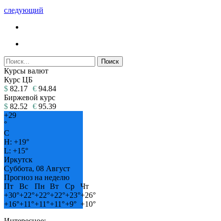
следующий
Курсы валют
Курс ЦБ
$
82.17
€
94.84
Биржевой курс
$
82.52
€
95.39
+
29
°
C
H:
+
19°
L:
+
15°
Иркутск
Суббота, 08 Август
Прогноз на неделю
Пт
Вс
Пн
Вт
Ср
Чт
+
30°
+
22°
+
22°
+
22°
+
23°
+
26°
+
16°
+
11°
+
11°
+
11°
+
9°
+
10°
Интересное: