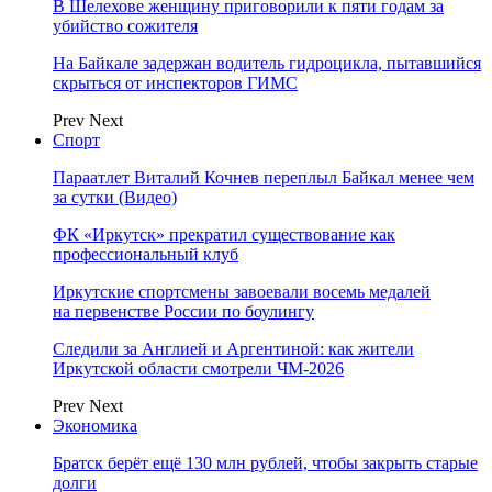
В Шелехове женщину приговорили к пяти годам за
убийство сожителя
На Байкале задержан водитель гидроцикла, пытавшийся
скрыться от инспекторов ГИМС
Prev
Next
Спорт
Параатлет Виталий Кочнев переплыл Байкал менее чем
за сутки (Видео)
ФК «Иркутск» прекратил существование как
профессиональный клуб
Иркутские спортсмены завоевали восемь медалей
на первенстве России по боулингу
Следили за Англией и Аргентиной: как жители
Иркутской области смотрели ЧМ-2026
Prev
Next
Экономика
Братск берёт ещё 130 млн рублей, чтобы закрыть старые
долги