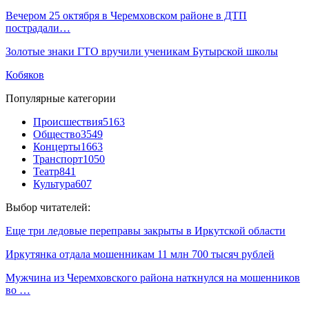
Вечером 25 октября в Черемховском районе в ДТП
пострадали…
Золотые знаки ГТО вручили ученикам Бутырской школы
Кобяков
Популярные категории
Происшествия
5163
Общество
3549
Концерты
1663
Транспорт
1050
Театр
841
Культура
607
Выбор читателей:
Еще три ледовые переправы закрыты в Иркутской области
Иркутянка отдала мошенникам 11 млн 700 тысяч рублей
Мужчина из Черемховского района наткнулся на мошенников
во …