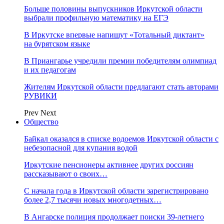
Больше половины выпускников Иркутской области
выбрали профильную математику на ЕГЭ
В Иркутске впервые напишут «Тотальный диктант»
на бурятском языке
В Приангарье учредили премии победителям олимпиад
и их педагогам
Жителям Иркутской области предлагают стать авторами
РУВИКИ
Prev
Next
Общество
Байкал оказался в списке водоемов Иркутской области с
небезопасной для купания водой
Иркутские пенсионеры активнее других россиян
рассказывают о своих…
С начала года в Иркутской области зарегистрировано
более 2,7 тысячи новых многодетных…
В Ангарске полиция продолжает поиски 39-летнего