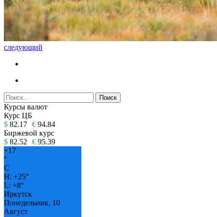
следующий
Курсы валют
Курс ЦБ
$
82.17
€
94.84
Биржевой курс
$
82.52
€
95.39
+
17
°
C
H:
+
25°
L:
+
8°
Иркутск
Понедельник, 10
Август