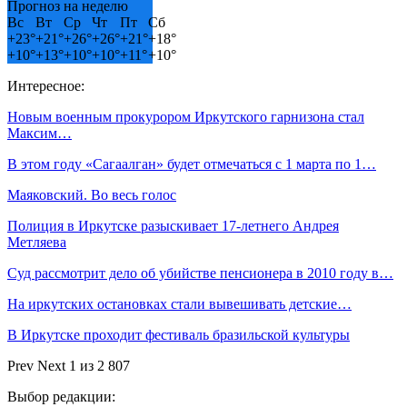
Прогноз на неделю
Вс
Вт
Ср
Чт
Пт
Сб
+
23°
+
21°
+
26°
+
26°
+
21°
+
18°
+
10°
+
13°
+
10°
+
10°
+
11°
+
10°
Интересное:
Новым военным прокурором Иркутского гарнизона стал
Максим…
В этом году «Сагаалган» будет отмечаться с 1 марта по 1…
Маяковский. Во весь голос
Полиция в Иркутске разыскивает 17-летнего Андрея
Метляева
Суд рассмотрит дело об убийстве пенсионера в 2010 году в…
На иркутских остановках стали вывешивать детские…
В Иркутске проходит фестиваль бразильской культуры
Prev
Next
1 из 2 807
Выбор редакции: