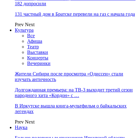
182 допросили
131 частный дом в Братске перевели на газ с начала года
Prev
Next
Культура
Все
Афиша
Театр
Выставки
Концерты
Вечеринки
Жители Сибири после просмотра «Одиссеи» стали
изучать античность
Долгожданная премьера: на ТВ-3 выходит третий сезон
народного хита «Кордон» с …
В Иркутске вышла книга-мультфильм о байкальских
легендах
Prev
Next
Наука
Больше половины выпускников Иркутской области