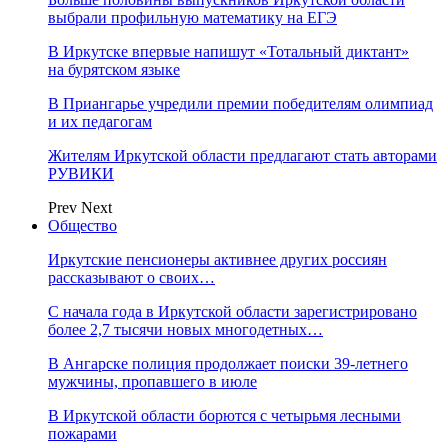
выбрали профильную математику на ЕГЭ
В Иркутске впервые напишут «Тотальный диктант»
на бурятском языке
В Приангарье учредили премии победителям олимпиад
и их педагогам
Жителям Иркутской области предлагают стать авторами
РУВИКИ
Prev
Next
Общество
Иркутские пенсионеры активнее других россиян
рассказывают о своих…
С начала года в Иркутской области зарегистрировано
более 2,7 тысячи новых многодетных…
В Ангарске полиция продолжает поиски 39-летнего
мужчины, пропавшего в июле
В Иркутской области борются с четырьмя лесными
пожарами