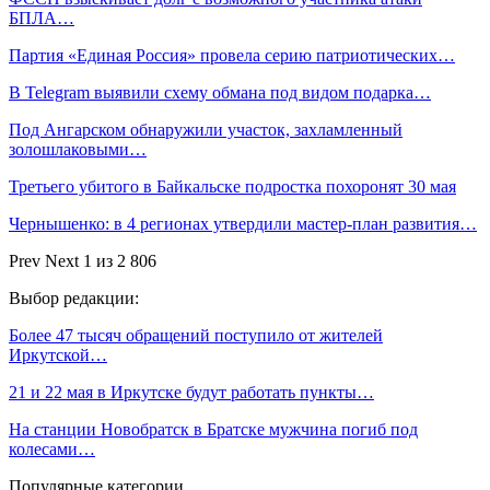
БПЛА…
Партия «Единая Россия» провела серию патриотических…
В Telegram выявили схему обмана под видом подарка…
Под Ангарском обнаружили участок, захламленный
золошлаковыми…
Третьего убитого в Байкальске подростка похоронят 30 мая
Чернышенко: в 4 регионах утвердили мастер-план развития…
Prev
Next
1 из 2 806
Выбор редакции:
Более 47 тысяч обращений поступило от жителей
Иркутской…
21 и 22 мая в Иркутске будут работать пункты…
На станции Новобратск в Братске мужчина погиб под
колесами…
Популярные категории