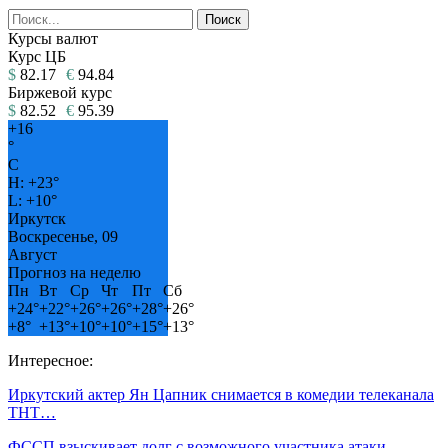
Курсы валют
Курс ЦБ
$
82.17
€
94.84
Биржевой курс
$
82.52
€
95.39
+
16
°
C
H:
+
23°
L:
+
10°
Иркутск
Воскресенье, 09
Август
Прогноз на неделю
Пн
Вт
Ср
Чт
Пт
Сб
+
24°
+
22°
+
26°
+
26°
+
28°
+
26°
+
8°
+
13°
+
10°
+
10°
+
15°
+
13°
Интересное:
Иркутский актер Ян Цапник снимается в комедии телеканала
ТНТ…
ФССП взыскивает долг с возможного участника атаки