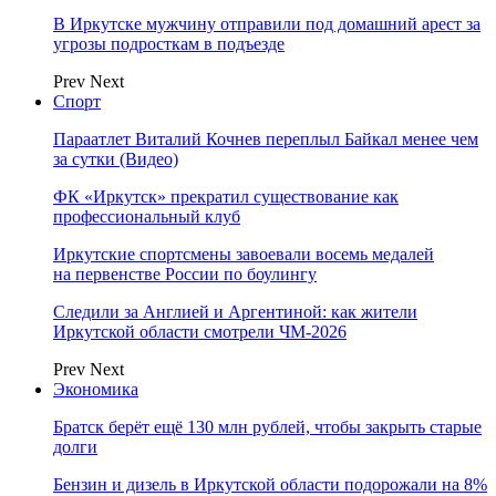
В Иркутске мужчину отправили под домашний арест за
угрозы подросткам в подъезде
Prev
Next
Спорт
Параатлет Виталий Кочнев переплыл Байкал менее чем
за сутки (Видео)
ФК «Иркутск» прекратил существование как
профессиональный клуб
Иркутские спортсмены завоевали восемь медалей
на первенстве России по боулингу
Следили за Англией и Аргентиной: как жители
Иркутской области смотрели ЧМ-2026
Prev
Next
Экономика
Братск берёт ещё 130 млн рублей, чтобы закрыть старые
долги
Бензин и дизель в Иркутской области подорожали на 8%