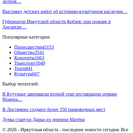
литров…
Выставку детских работ об историко-культурном наследии…
Губернатор Иркутской области Кобзев: при пожаре в
Ангарске…
Популярные категории
Происшествия
5153
Общество
3541
Концерты
1663
Транспорт
1049
Театр
841
Культура
607
Выбор читателей:
В Кутулике завершили второй этап реставрации церкви
Иоанна…
В Листвянке создают более 350 парковочных мест
Думы старухи Дарьи из деревни Матёра
© 2026 - Иркутская область - последние новости сегодня. Все