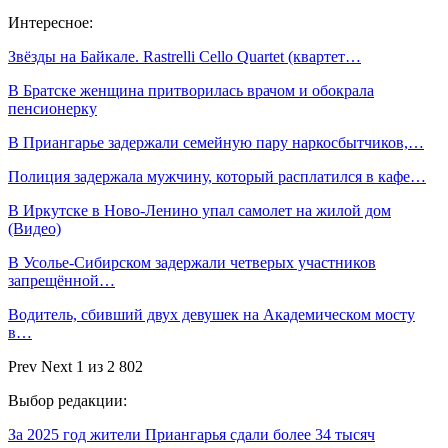
Интересное:
Звёзды на Байкале. Rastrelli Cello Quartet (квартет…
В Братске женщина притворилась врачом и обокрала
пенсионерку
В Приангарье задержали семейную пару наркосбытчиков,…
Полиция задержала мужчину, который расплатился в кафе…
В Иркутске в Ново-Ленино упал самолет на жилой дом
(Видео)
В Усолье-Сибирском задержали четверых участников
запрещённой…
Водитель, сбивший двух девушек на Академическом мосту
в…
Prev
Next
1 из 2 802
Выбор редакции:
За 2025 год жители Приангарья сдали более 34 тысяч