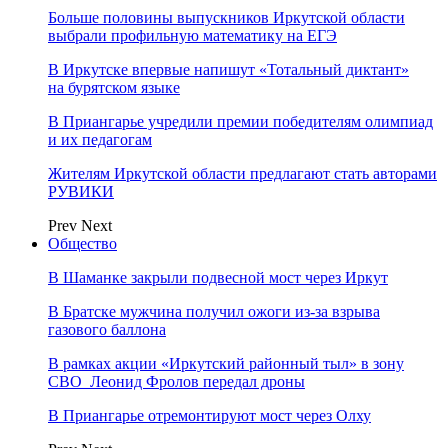
Больше половины выпускников Иркутской области
выбрали профильную математику на ЕГЭ
В Иркутске впервые напишут «Тотальный диктант»
на бурятском языке
В Приангарье учредили премии победителям олимпиад
и их педагогам
Жителям Иркутской области предлагают стать авторами
РУВИКИ
Prev
Next
Общество
В Шаманке закрыли подвесной мост через Иркут
В Братске мужчина получил ожоги из-за взрыва
газового баллона
В рамках акции «Иркутский районный тыл» в зону
СВО Леонид Фролов передал дроны
В Приангарье отремонтируют мост через Олху