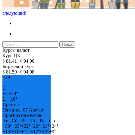
следующий
Курсы валют
Курс ЦБ
$
81.41
€
94.06
Биржевой курс
$
81.59
€
94.08
+
29
°
C
H:
+
29°
L:
+
16°
Иркутск
Пятница, 07 Август
Прогноз на неделю
Чт
Сб
Вс
Пн
Вт
Ср
+
30°
+
25°
+
22°
+
22°
+
21°
+
24°
+
15°
+
16°
+
12°
+
12°
+
12°
+
9°