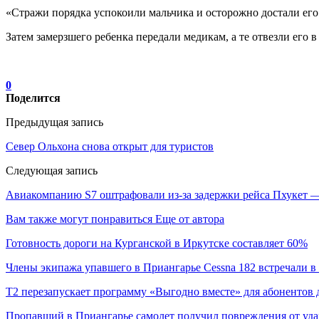
«Стражи порядка успокоили мальчика и осторожно достали его
Затем замерзшего ребенка передали медикам, а те отвезли его 
0
Поделится
Предыдущая запись
Север Ольхона снова открыт для туристов
Следующая запись
Авиакомпанию S7 оштрафовали из-за задержки рейса Пхукет 
Вам также могут понравиться
Еще от автора
Готовность дороги на Курганской в Иркутске составляет 60%
Члены экипажа упавшего в Приангарье Cessna 182 встречали в
Т2 перезапускает программу «Выгодно вместе» для абонентов 
Пропавший в Приангарье самолет получил повреждения от уда