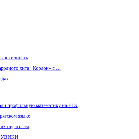
ь античность
ародного хита «Кордон» с …
ндах
али профильную математику на ЕГЭ
рятском языке
 их педагогам
и РУВИКИ