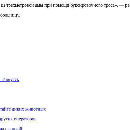
 из трехметровой ямы при помощи буксировочного троса», — рас
в больницу.
— Иркутск
 тайге диких животных
других операторов
ра с сопкой