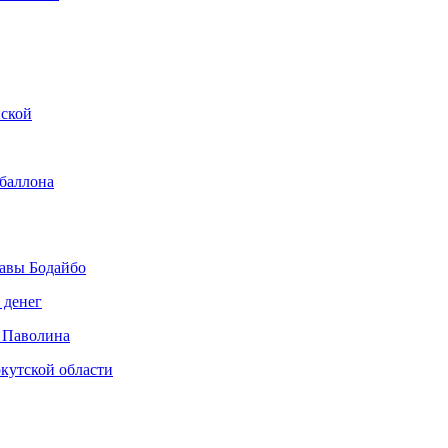
нской
 баллона
авы Бодайбо
 денег
 Паволина
кутской области