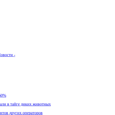
овости -
 60%
чали в тайге диких животных
нтов других операторов