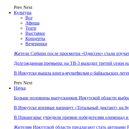
Prev
Next
Культура
Все
Афиша
Театр
Выставки
Концерты
Вечеринки
Жители Сибири после просмотра «Одиссеи» стали изучат
Долгожданная премьера: на ТВ-3 выходит третий сезон н
В Иркутске вышла книга-мультфильм о байкальских леге
Prev
Next
Наука
Больше половины выпускников Иркутской области выбр
В Иркутске впервые напишут «Тотальный диктант» на бу
В Приангарье учредили премии победителям олимпиад и
Жителям Иркутской области предлагают стать авторам