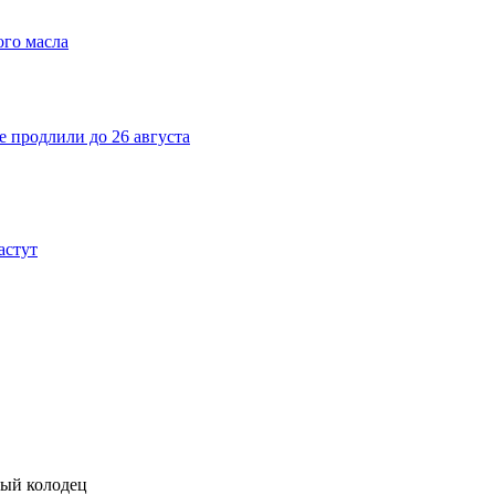
ого масла
е продлили до 26 августа
астут
ный колодец