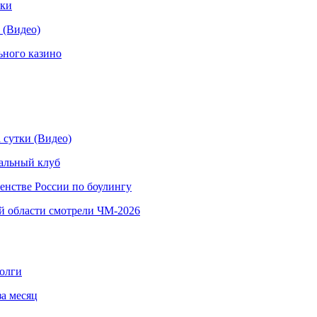
рки
 (Видео)
ьного казино
 сутки (Видео)
альный клуб
енстве России по боулингу
й области смотрели ЧМ-2026
долги
за месяц