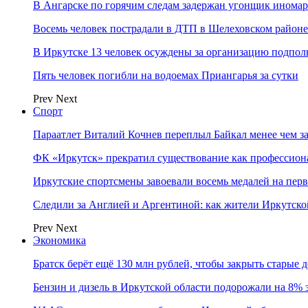
В Ангарске по горячим следам задержан угонщик инома
Восемь человек пострадали в ДТП в Шелеховском районе
В Иркутске 13 человек осуждены за организацию подпол
Пять человек погибли на водоемах Приангарья за сутки
Prev
Next
Спорт
Параатлет Виталий Кочнев переплыл Байкал менее чем за
ФК «Иркутск» прекратил существование как профессион
Иркутские спортсмены завоевали восемь медалей на перв
Следили за Англией и Аргентиной: как жители Иркутско
Prev
Next
Экономика
Братск берёт ещё 130 млн рублей, чтобы закрыть старые 
Бензин и дизель в Иркутской области подорожали на 8% 