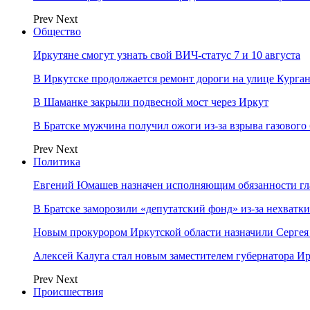
Prev
Next
Общество
Иркутяне смогут узнать свой ВИЧ-статус 7 и 10 августа
В Иркутске продолжается ремонт дороги на улице Курга
В Шаманке закрыли подвесной мост через Иркут
В Братске мужчина получил ожоги из-за взрыва газового
Prev
Next
Политика
Евгений Юмашев назначен исполняющим обязанности гл
В Братске заморозили «депутатский фонд» из‑за нехватки
Новым прокурором Иркутской области назначили Сергея
Алексей Калуга стал новым заместителем губернатора Ир
Prev
Next
Происшествия