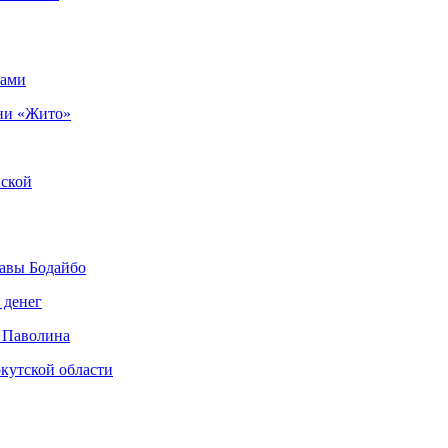
рами
ни «Жито»
нской
авы Бодайбо
 денег
 Паволина
кутской области