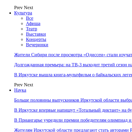
Prev
Next
Культура
Все
Афиша
Театр
Выставки
Концерты
Вечеринки
Жители Сибири после просмотра «Одиссеи» стали изучат
Долгожданная премьера: на ТВ-3 выходит третий сезон н
В Иркутске вышла книга-мультфильм о байкальских леге
Prev
Next
Наука
Больше половины выпускников Иркутской области выбр
В Иркутске впервые напишут «Тотальный диктант» на бу
В Приангарье учредили премии победителям олимпиад и
Жителям Иркутской области предлагают стать авторам