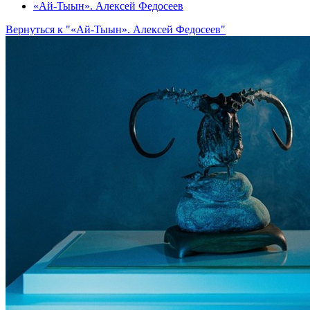
«Ай-Тыын». Алексей Федосеев
Вернуться к "«Ай-Тыын». Алексей Федосеев"