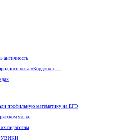
ь античность
ародного хита «Кордон» с …
ндах
али профильную математику на ЕГЭ
рятском языке
 их педагогам
и РУВИКИ