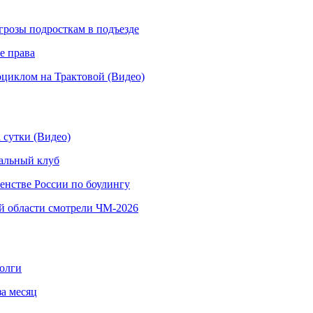
грозы подросткам в подъезде
е права
иклом на Трактовой (Видео)
 сутки (Видео)
альный клуб
енстве России по боулингу
й области смотрели ЧМ-2026
долги
за месяц