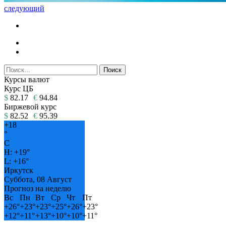
следующий
Курсы валют
Курс ЦБ
$
82.17
€
94.84
Биржевой курс
$
82.52
€
95.39
+
18
°
C
H:
+
19°
L:
+
16°
Иркутск
Суббота, 08 Август
Прогноз на неделю
Вс
Пн
Вт
Ср
Чт
Пт
+
26°
+
23°
+
23°
+
25°
+
26°
+
23°
+
12°
+
11°
+
13°
+
10°
+
10°
+
11°