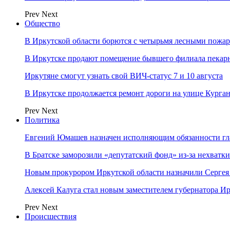
Prev
Next
Общество
В Иркутской области борются с четырьмя лесными пожа
В Иркутске продают помещение бывшего филиала пекар
Иркутяне смогут узнать свой ВИЧ-статус 7 и 10 августа
В Иркутске продолжается ремонт дороги на улице Курга
Prev
Next
Политика
Евгений Юмашев назначен исполняющим обязанности гл
В Братске заморозили «депутатский фонд» из‑за нехватки
Новым прокурором Иркутской области назначили Сергея
Алексей Калуга стал новым заместителем губернатора Ир
Prev
Next
Происшествия