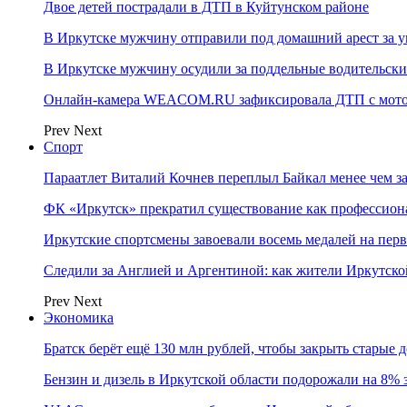
Двое детей пострадали в ДТП в Куйтунском районе
В Иркутске мужчину отправили под домашний арест за у
В Иркутске мужчину осудили за поддельные водительски
Онлайн-камера WEACOM.RU зафиксировала ДТП с мотоц
Prev
Next
Спорт
Параатлет Виталий Кочнев переплыл Байкал менее чем за
ФК «Иркутск» прекратил существование как профессион
Иркутские спортсмены завоевали восемь медалей на перв
Следили за Англией и Аргентиной: как жители Иркутско
Prev
Next
Экономика
Братск берёт ещё 130 млн рублей, чтобы закрыть старые 
Бензин и дизель в Иркутской области подорожали на 8% 