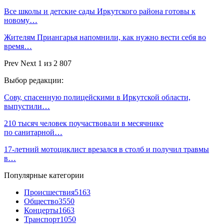
Все школы и детские сады Иркутского района готовы к
новому…
Жителям Приангарья напомнили, как нужно вести себя во
время…
Prev
Next
1 из 2 807
Выбор редакции:
Сову, спасенную полицейскими в Иркутской области,
выпустили…
210 тысяч человек поучаствовали в месячнике
по санитарной…
17-летний мотоциклист врезался в столб и получил травмы
в…
Популярные категории
Происшествия
5163
Общество
3550
Концерты
1663
Транспорт
1050