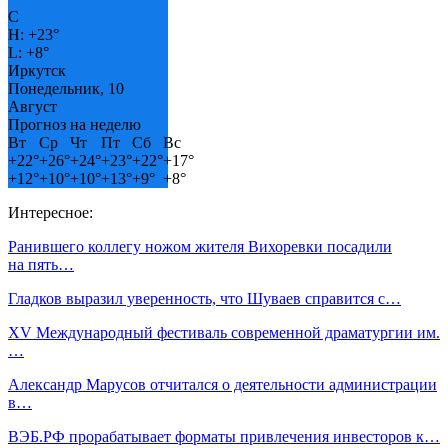
C
H:
+
23°
L:
+
8°
Иркутск
Понедельник, 10
Август
Прогноз на неделю
Вт
Ср
Чт
Пт
Сб
Вс
+
22°
+
26°
+
24°
+
23°
+
22°
+
17°
+
12°
+
10°
+
10°
+
13°
+
9°
+
8°
Интересное:
Ранившего коллегу ножом жителя Вихоревки посадили
на пять…
Гладков выразил уверенность, что Шуваев справится с…
XV Международный фестиваль современной драматургии им.
…
Александр Марусов отчитался о деятельности администрации
в…
ВЭБ.РФ прорабатывает форматы привлечения инвесторов к…