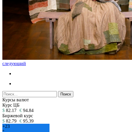
следующий
Курсы валют
Курс ЦБ
$
82.17
€
94.84
Биржевой курс
$
82.79
€
95.39
+
23
°