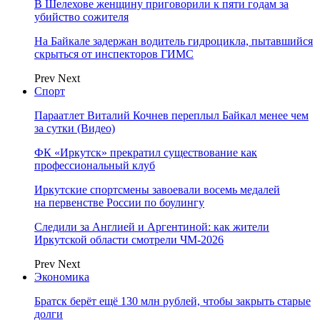
В Шелехове женщину приговорили к пяти годам за
убийство сожителя
На Байкале задержан водитель гидроцикла, пытавшийся
скрыться от инспекторов ГИМС
Prev
Next
Спорт
Параатлет Виталий Кочнев переплыл Байкал менее чем
за сутки (Видео)
ФК «Иркутск» прекратил существование как
профессиональный клуб
Иркутские спортсмены завоевали восемь медалей
на первенстве России по боулингу
Следили за Англией и Аргентиной: как жители
Иркутской области смотрели ЧМ-2026
Prev
Next
Экономика
Братск берёт ещё 130 млн рублей, чтобы закрыть старые
долги