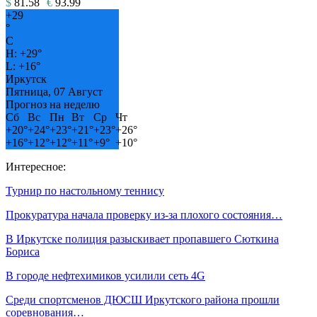
$
81.58
€
93.99
+
29
°
C
H:
+
29°
L:
+
16°
Иркутск
Пятница, 07 Август
Прогноз на неделю
Сб
Вс
Пн
Вт
Ср
Чт
+
20°
+
24°
+
23°
+
21°
+
23°
+
26°
+
16°
+
12°
+
12°
+
11°
+
9°
+
10°
Интересное:
Турнир по настольному теннису
Прокуратура начала проверку из-за плохого состояния…
В Иркутске полиция разыскивает пропавшего Сюткина
Бориса
В городе нефтехимиков усилили сеть 4G
Среди спортсменов ДЮСШ Иркутского района прошли
соревнования…