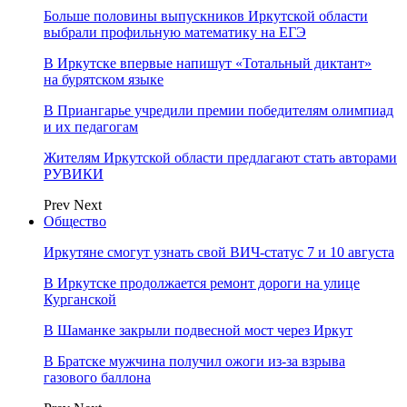
Больше половины выпускников Иркутской области
выбрали профильную математику на ЕГЭ
В Иркутске впервые напишут «Тотальный диктант»
на бурятском языке
В Приангарье учредили премии победителям олимпиад
и их педагогам
Жителям Иркутской области предлагают стать авторами
РУВИКИ
Prev
Next
Общество
Иркутяне смогут узнать свой ВИЧ-статус 7 и 10 августа
В Иркутске продолжается ремонт дороги на улице
Курганской
В Шаманке закрыли подвесной мост через Иркут
В Братске мужчина получил ожоги из-за взрыва
газового баллона