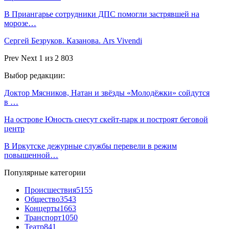
В Приангарье сотрудники ДПС помогли застрявшей на
морозе…
Сергей Безруков. Казанова. Ars Vivendi
Prev
Next
1 из 2 803
Выбор редакции:
Доктор Мясников, Натан и звёзды «Молодёжки» сойдутся
в …
На острове Юность снесут скейт-парк и построят беговой
центр
В Иркутске дежурные службы перевели в режим
повышенной…
Популярные категории
Происшествия
5155
Общество
3543
Концерты
1663
Транспорт
1050
Театр
841