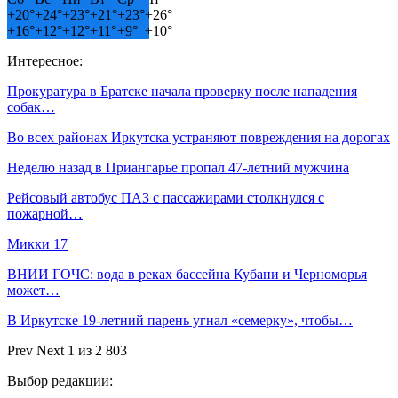
+
20°
+
24°
+
23°
+
21°
+
23°
+
26°
+
16°
+
12°
+
12°
+
11°
+
9°
+
10°
Интересное:
Прокуратура в Братске начала проверку после нападения
собак…
Во всех районах Иркутска устраняют повреждения на дорогах
Неделю назад в Приангарье пропал 47-летний мужчина
Рейсовый автобус ПАЗ с пассажирами столкнулся с
пожарной…
Микки 17
ВНИИ ГОЧС: вода в реках бассейна Кубани и Черноморья
может…
В Иркутске 19-летний парень угнал «семерку», чтобы…
Prev
Next
1 из 2 803
Выбор редакции: