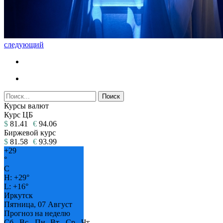
следующий
Курсы валют
Курс ЦБ
$
81.41
€
94.06
Биржевой курс
$
81.58
€
93.99
+
29
°
C
H:
+
29°
L:
+
16°
Иркутск
Пятница, 07 Август
Прогноз на неделю
Сб
Вс
Пн
Вт
Ср
Чт