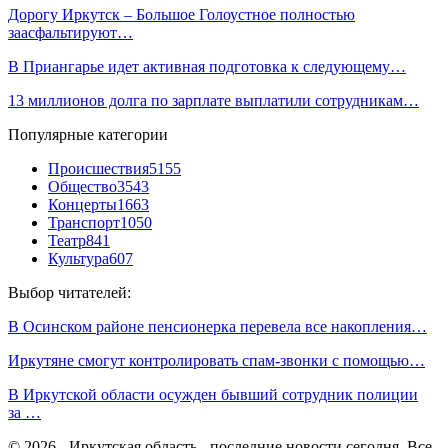
Дорогу Иркутск – Большое Голоустное полностью
заасфальтируют…
В Приангарье идет активная подготовка к следующему…
13 миллионов долга по зарплате выплатили сотрудникам…
Популярные категории
Происшествия
5155
Общество
3543
Концерты
1663
Транспорт
1050
Театр
841
Культура
607
Выбор читателей:
В Осинском районе пенсионерка перевела все накопления…
Иркутяне смогут контролировать спам-звонки с помощью…
В Иркутской области осужден бывший сотрудник полиции
за …
© 2026 - Иркутская область - последние новости сегодня. Все