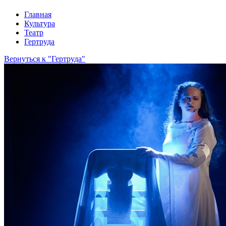
Главная
Культура
Театр
Гертруда
Вернуться к "Гертруда"