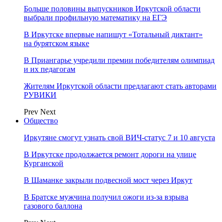
Больше половины выпускников Иркутской области
выбрали профильную математику на ЕГЭ
В Иркутске впервые напишут «Тотальный диктант»
на бурятском языке
В Приангарье учредили премии победителям олимпиад
и их педагогам
Жителям Иркутской области предлагают стать авторами
РУВИКИ
Prev
Next
Общество
Иркутяне смогут узнать свой ВИЧ-статус 7 и 10 августа
В Иркутске продолжается ремонт дороги на улице
Курганской
В Шаманке закрыли подвесной мост через Иркут
В Братске мужчина получил ожоги из-за взрыва
газового баллона