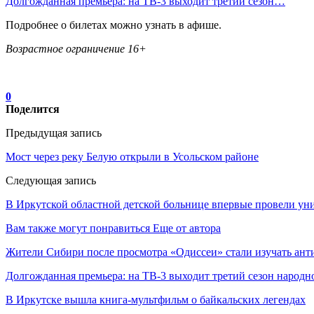
Долгожданная премьера: на ТВ-3 выходит третий сезон…
Подробнее о билетах можно узнать в афише.
Возрастное ограничение 16+
0
Поделится
Предыдущая запись
Мост через реку Белую открыли в Усольском районе
Следующая запись
В Иркутской областной детской больнице впервые провели ун
Вам также могут понравиться
Еще от автора
Жители Сибири после просмотра «Одиссеи» стали изучать ант
Долгожданная премьера: на ТВ-3 выходит третий сезон народн
В Иркутске вышла книга-мультфильм о байкальских легендах