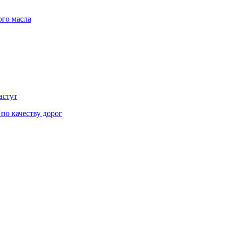
ого масла
астут
 по качеству дорог