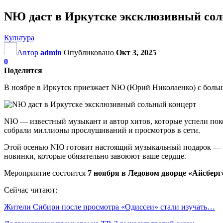
NЮ даст в Иркутске эксклюзивный со
Культура
Автор
admin
Опубликовано
Окт 3, 2025
0
Поделится
В ноябре в Иркутск приезжает NЮ (Юрий Николаенко) с боль
NЮ — известный музыкант и автор хитов, которые успели поко
собрали миллионы прослушиваний и просмотров в сети.
Этой осенью NЮ готовит настоящий музыкальный подарок — э
новинки, которые обязательно завоюют ваше сердце.
Мероприятие состоится
7 ноября в Ледовом дворце «Айсберг
Сейчас читают:
Жители Сибири после просмотра «Одиссеи» стали изучать…