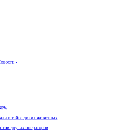
овости -
 60%
чали в тайге диких животных
нтов других операторов