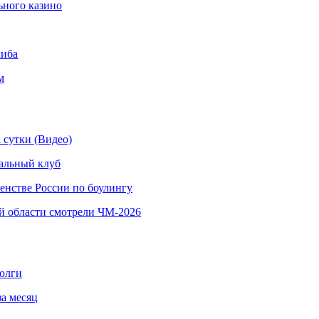
ьного казино
киба
м
 сутки (Видео)
альный клуб
енстве России по боулингу
й области смотрели ЧМ-2026
долги
за месяц