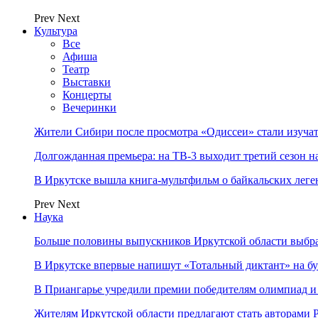
Prev
Next
Культура
Все
Афиша
Театр
Выставки
Концерты
Вечеринки
Жители Сибири после просмотра «Одиссеи» стали изучат
Долгожданная премьера: на ТВ-3 выходит третий сезон н
В Иркутске вышла книга-мультфильм о байкальских леге
Prev
Next
Наука
Больше половины выпускников Иркутской области выбр
В Иркутске впервые напишут «Тотальный диктант» на бу
В Приангарье учредили премии победителям олимпиад и
Жителям Иркутской области предлагают стать авторам