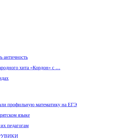
ь античность
ародного хита «Кордон» с …
ндах
али профильную математику на ЕГЭ
рятском языке
 их педагогам
и РУВИКИ